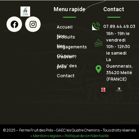
Menu rapide
Contact
07.89.44.49.03
Accueil
16h - 19h le
Nos
produits
vendredi
Nos
10h - 12h30
engagements
le samedi
Où nous
trouver ?
La
Actu’ des
Guennerais,
près
35420 Mellé
Contact
(FRANCE)
© 2025 – Ferme Fruit des Prés – GAEC les Quatre Chemins – Tous droits réservés
–
Mentions légales
–
Politique de confidentialité